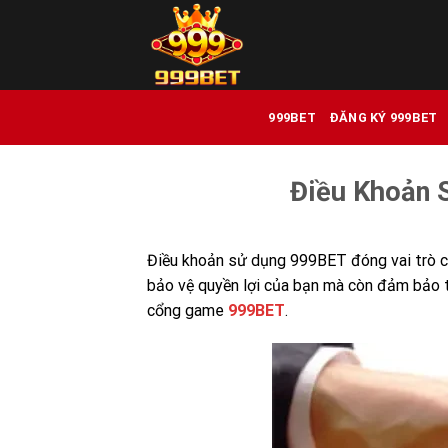
Skip
to
content
999BET
ĐĂNG KÝ 999BET
Điều Khoản 
Điều khoản sử dụng 999BET đóng vai trò cự
bảo vệ quyền lợi của bạn mà còn đảm bảo tr
cổng game
999BET
.