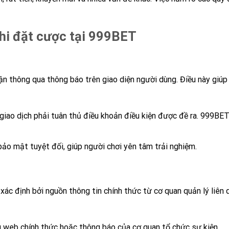
khi đặt cược tại 999BET
n thông qua thông báo trên giao diện người dùng. Điều này giú
 giao dịch phải tuân thủ điều khoản điều kiện được đề ra. 999BE
ảo mật tuyệt đối, giúp người chơi yên tâm trải nghiệm.
ác định bởi nguồn thông tin chính thức từ cơ quan quản lý liên
 web chính thức hoặc thông báo của cơ quan tổ chức sự kiện.