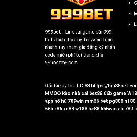
C
M
L
999bet
- Link tải game bài 999
bet chính thức uy tín và an toàn,
nhanh tay tham gia đăng ký nhận
code miễn phí tại trang chủ
999betm8.com.
Đối tác uy tín:
LC 88
https://hm88net.co
MMOO
kèo nhà cái bet88
66b game
W18
app
nổ hũ 789win
mm66 bet
pg888
n188 
66b
r86
xn88
w188
hz88
555win
alo789
l