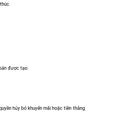
thúc.
hoản được tạo.
ó quyền hủy bỏ khuyến mãi hoặc tiền thắng