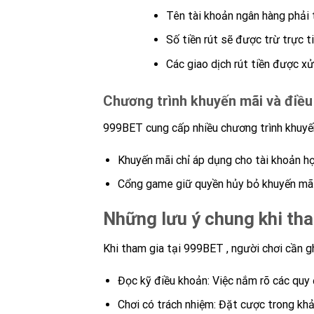
Tên tài khoản ngân hàng phải 
Số tiền rút sẽ được trừ trực t
Các giao dịch rút tiền được x
Chương trình khuyến mãi và điề
999BET cung cấp nhiều chương trình khuyến
Khuyến mãi chỉ áp dụng cho tài khoản hợp
Cổng game giữ quyền hủy bỏ khuyến mãi 
Những lưu ý chung khi th
Khi tham gia tại 999BET , người chơi cần 
Đọc kỹ điều khoản: Việc nắm rõ các quy
Chơi có trách nhiệm: Đặt cược trong khả