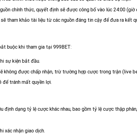
uồn chính thức, quyết định sẽ được công bố vào lúc 24:00 (giờ 
sẽ tham khảo tài liệu từ các nguồn đáng tin cậy để đưa ra kết q
 bắt buộc khi tham gia tại 999BET:
hi sự kiện bắt đầu.
sẽ không được chấp nhận, trừ trường hợp cược trong trận (live be
é để tránh mất quyền lợi.
ều định dạng tỷ lệ cược khác nhau, bao gồm tỷ lệ cược thập phân
i xác nhận giao dịch.