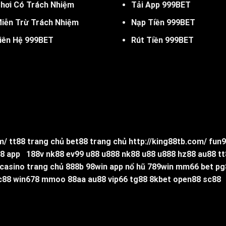
hơi Có Trách Nhiệm
Tải App 999BET
iễn Trừ Trách Nhiệm
Nạp Tiền 999BET
iên Hệ 999BET
Rút Tiền 999BET
m/
tt88 trang chủ
bet88 trang chủ
http://king88tb.com/
fun
8 app
188v
nk88
ev99
u88
u888
nk88
u88
u888
hz88
au88
tt
casino
trang chủ 888b
98win app
nổ hũ 789win
mm66 bet
pg
c88
win678
mmoo
88aa
au88
vip66
tg88
8kbet
open88
sc88